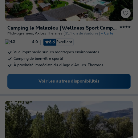
Camping le Malazéou (Wellness Sport Camping)
★★★★
Midi-pyrénées
,
Ax Les Thermes
(35,1 km de Andorre)
Carte
8.6
Excellent
4.0
Vue imprenable sur les montagnes environnantes…
Camping de bien-être sportif
À proximité immédiate du village d'Ax-les-Thermes…
Voir les autres disponibilités