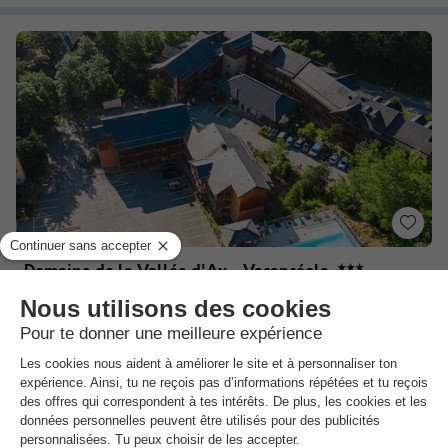
Domaine de la Vallée d'Ax - Vacancéole
★★★
Midi-pyrénées
,
Ax Les Thermes
(30,1 km de Andorre)
Carte
Piscine extérieure chauffée
Thermalisme et Bien-être à Ax-les-Thermes
Une destination Nature et Multi-activités
Voir les autres disponibilités