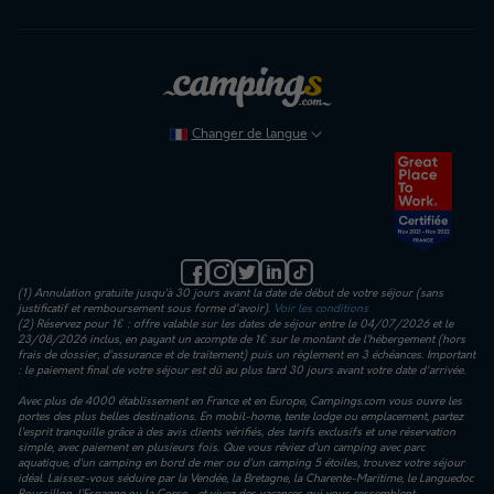
Changer de langue
(1) Annulation gratuite jusqu’à 30 jours avant la date de début de votre séjour (sans
justificatif et remboursement sous forme d'avoir).
Voir les conditions
(2) Réservez pour 1€ : offre valable sur les dates de séjour entre le 04/07/2026 et le
23/08/2026 inclus, en payant un acompte de 1€ sur le montant de l’hébergement (hors
frais de dossier, d’assurance et de traitement) puis un règlement en 3 échéances. Important
: le paiement final de votre séjour est dû au plus tard 30 jours avant votre date d'arrivée.
Avec plus de 4000 établissement en France et en Europe, Campings.com vous ouvre les
portes des plus belles destinations. En mobil-home, tente lodge ou emplacement, partez
l’esprit tranquille grâce à des avis clients vérifiés, des tarifs exclusifs et une réservation
simple, avec paiement en plusieurs fois. Que vous rêviez d’un camping avec parc
aquatique, d’un camping en bord de mer ou d’un camping 5 étoiles, trouvez votre séjour
idéal. Laissez-vous séduire par la Vendée, la Bretagne, la Charente-Maritime, le Languedoc