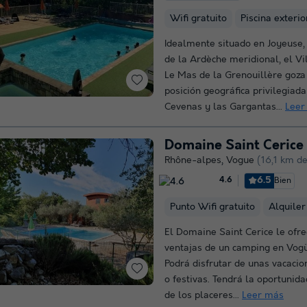
Wifi gratuito
Piscina exterio
Idealmente situado en Joyeuse,
de la Ardèche meridional, el Vi
Le Mas de la Grenouillère goza
posición geográfica privilegiada
Cevenas y las Gargantas...
Leer
Domaine Saint Cerice
Rhône-alpes
,
Vogue
(16,1 km de
6.5
Bien
4.6
Punto Wifi gratuito
Alquiler
El Domaine Saint Cerice le ofre
ventajas de un camping en Vogü
Podrá disfrutar de unas vacacio
o festivas. Tendrá la oportunida
de los placeres...
Leer más