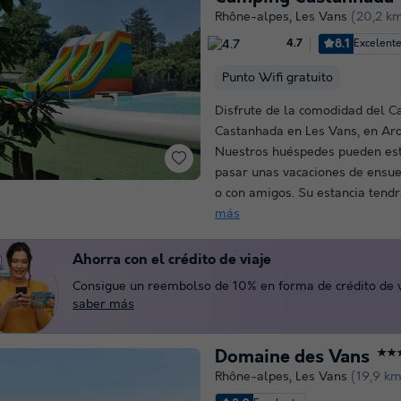
Rhône-alpes
,
Les Vans
(20,2 km
8.1
Excelent
4.7
Punto Wifi gratuito
Disfrute de la comodidad del 
Castanhada en Les Vans, en Ar
Nuestros huéspedes pueden est
pasar unas vacaciones de ensue
o con amigos. Su estancia tendr
más
Ahorra con el crédito de viaje
Consigue un reembolso de 10% en forma de crédito de vi
saber más
Domaine des Vans
★★
Rhône-alpes
,
Les Vans
(19,9 km