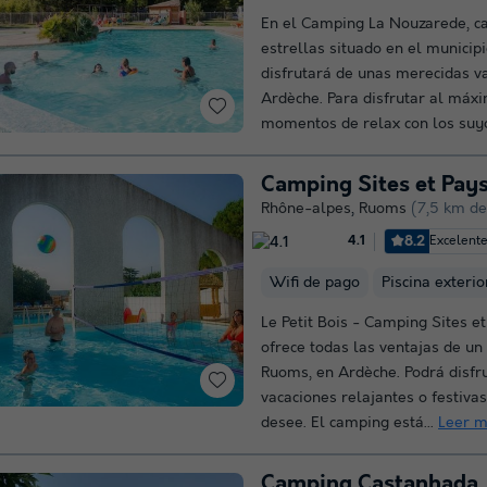
En el Camping La Nouzarede, c
estrellas situado en el municip
disfrutará de unas merecidas v
Ardèche. Para disfrutar al máx
momentos de relax con los suyo
Camping Sites et Pays
Rhône-alpes
,
Ruoms
(7,5 km de
8.2
Excelent
4.1
Wifi de pago
Piscina exterio
Le Petit Bois - Camping Sites e
ofrece todas las ventajas de u
Ruoms, en Ardèche. Podrá disfr
vacaciones relajantes o festivas
desee. El camping está...
Leer 
Camping Castanhada