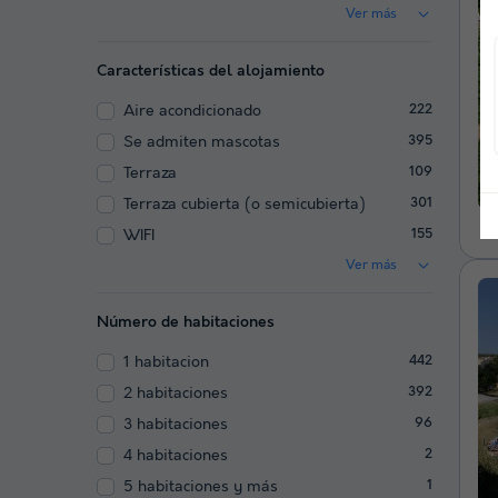
Ver más
Características del alojamiento
Aire acondicionado
222
Se admiten mascotas
395
Terraza
109
Terraza cubierta (o semicubierta)
301
WIFI
155
Ver más
Número de habitaciones
1 habitacion
442
2 habitaciones
392
3 habitaciones
96
4 habitaciones
2
5 habitaciones y más
1