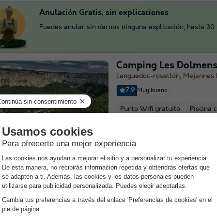
Anulación Gratis, sin explicaciones
Puedes anular sin darnos ninguna explicación, hasta 30 d
Camping Les Dolmen
Languedoc-rosellón
,
Mejannes 
7.9
Muy bueno
Punto Wifi gratuito
Piscina 
¡Explore nuevos lugares este a
Les Dolmens le propone unas v
familia o con amigos en un cam
estrellas en Méjannes-le-Clap,
departamento de Gard, que le en
Leer más
Camping Mas Sud Ar