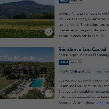
8.0
Excelente
Le encantará la comodidad del
Vans en Les Vans, en Ardèche, 
residencia de 3 estrellas. Los 
pueden estar seguros de pasar 
de sus sueños con la familia o..
Résidence Lou Castel
Rhône-alpes
,
Berrias Et Castelj
8.0
Excelente
Punto Wifi gratuito
Piscina 
Sus vacaciones serán sinónimo 
Résidence Lou Castel de Berria
Si elige este establecimiento de
disfrutará de una estancia fantá
Ardèche. A los turistas...
Leer m