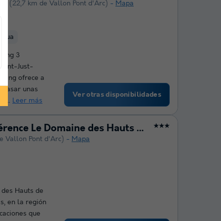
che
(22,7 km de Vallon Pont d'Arc)
Mapa
agua
ping 3
aint-Just-
mping ofrece a
e pasar unas
Ver otras disponibilidades
a...
Leer más
Résidence Odalys Référence Le Domaine des Hauts de Salavas
★★★
e Vallon Pont d'Arc)
Mapa
 des Hauts de
s, en la región
acaciones que