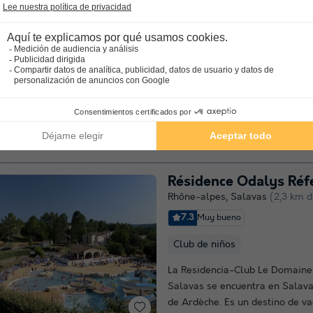
Rhône-alpes
,
Saint Just D'arde
7.6
Muy bueno
Wifi gratuito
Toboganes de 
Le encantará la calidad del cam
estrellas Mas Sud Ardèche en S
d'Ardèche, en Ardèche. Este ca
sus huéspedes la posibilidad d
vacaciones de ensueño en famili
Rhône-alpes
,
Salavas
(2,3 km d
7.3
Muy bueno
Club de niños
La Residencia-Club Le Domaine
Salavas se encuentra en Salava
de Ardèche. Es un destino de v