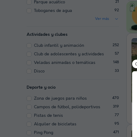
Parque acuático
21
Toboganes de agua
92
Ver más
Actividades y clubes
Club infantil y animación
252
Club de adolescentes y actividades
57
Veladas animadas o temáticas
148
Disco
33
Deporte y ocio
Zona de juegos para niños
470
Campos de fútbol, polideportivos
319
Pistas de tenis
77
Alquiler de bicicletas
95
Ping Pong
471