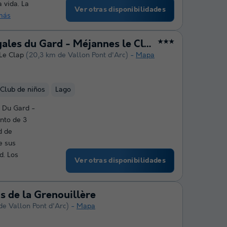
 vida. La
Ver otras disponibilidades
más
VVF Villages - Les Cigales du Gard - Méjannes le Clap
★★★
Le Clap
(20,3 km de Vallon Pont d'Arc)
Mapa
Club de niños
Lago
s Du Gard -
nto de 3
d de
e sus
d. Los
Ver otras disponibilidades
s de la Grenouillère
de Vallon Pont d'Arc)
Mapa