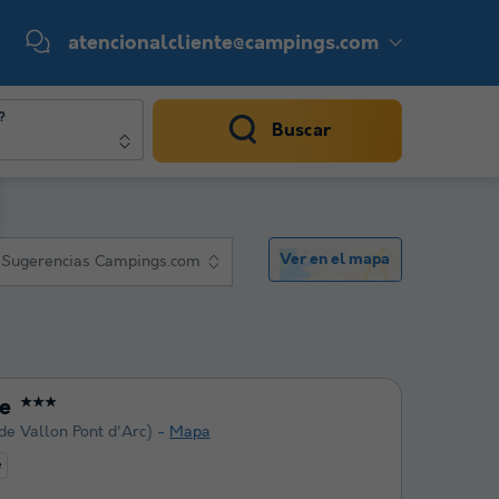
atencionalcliente@campings.com
?
Buscar
Ver en el mapa
Sugerencias Campings.com
e
★★★
de Vallon Pont d'Arc)
Mapa
e