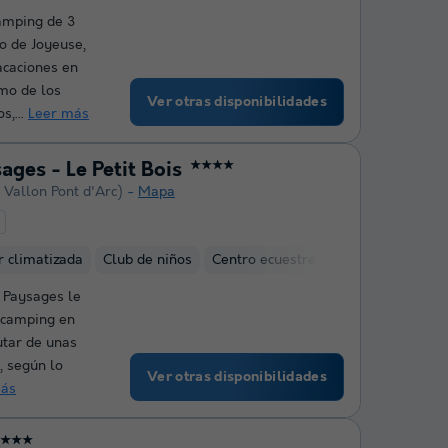
amping de 3
io de Joyeuse,
acaciones en
imo de los
Ver otras disponibilidades
s,...
Leer más
ages - Le Petit Bois
★★★★
 Vallon Pont d'Arc)
Mapa
e
r climatizada
Club de niños
Centro ecuestre
t Paysages le
n camping en
utar de unas
, según lo
Ver otras disponibilidades
más
★★★