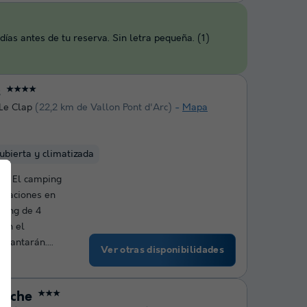
ías antes de tu reserva. Sin letra pequeña. (1)
s
★★★★
Le Clap
(22,2 km de Vallon Pont d'Arc)
Mapa
cubierta y climatizada
ño! El camping
acaciones en
ping de 4
 en el
cantarán....
Ver otras disponibilidades
dèche
★★★