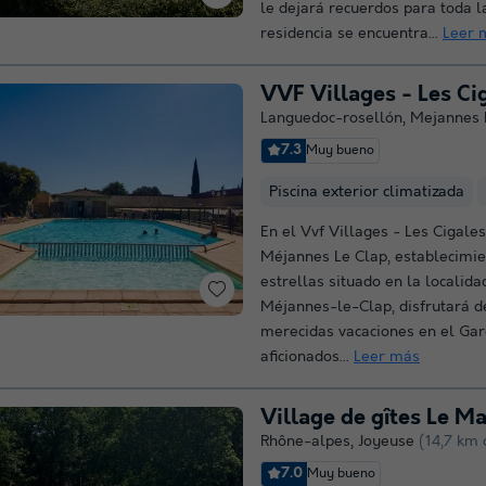
le dejará recuerdos para toda la
residencia se encuentra...
Leer 
Languedoc-rosellón
,
Mejannes 
7.3
Muy bueno
Piscina exterior climatizada
En el Vvf Villages - Les Cigale
Méjannes Le Clap, establecimie
estrellas situado en la localida
Méjannes-le-Clap, disfrutará d
merecidas vacaciones en el Gar
aficionados...
Leer más
Village de gîtes Le Ma
Rhône-alpes
,
Joyeuse
(14,7 km 
7.0
Muy bueno