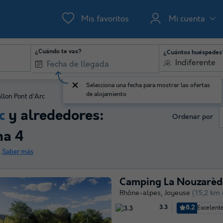
Mis favoritos
Mi cuenta
¿Cuándo te vas?
¿Cuántos huéspedes
Indiferente
Selecciona una fecha para mostrar las ofertas
de alojamiento
llon Pont d'Arc
c
y alrededores:
Ordenar por
na 4
.
Saber más
Camping La Nouzarèd
Rhône-alpes
,
Joyeuse
(15,2 km 
8.2
Excelent
3.3