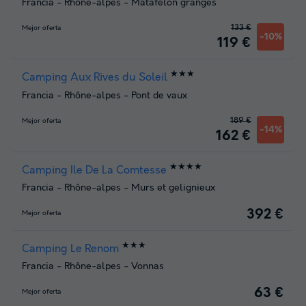
Francia
-
Rhône-alpes
-
Matafelon granges
133 €
Mejor oferta
-10%
119 €
★★★
Camping Aux Rives du Soleil
Francia
-
Rhône-alpes
-
Pont de vaux
189 €
Mejor oferta
-14%
162 €
★★★★
Camping Ile De La Comtesse
Francia
-
Rhône-alpes
-
Murs et gelignieux
392 €
Mejor oferta
★★★
Camping Le Renom
Francia
-
Rhône-alpes
-
Vonnas
63 €
Mejor oferta