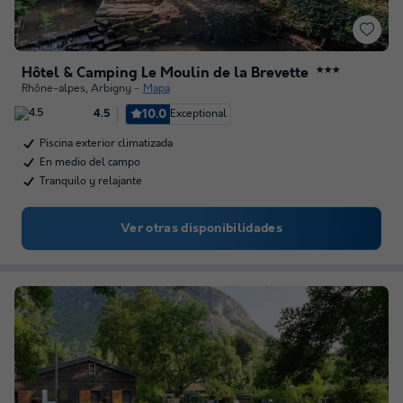
Hôtel & Camping Le Moulin de la Brevette
★★★
Rhône-alpes
,
Arbigny
Mapa
10.0
Exceptional
4.5
Piscina exterior climatizada
En medio del campo
Tranquilo y relajante
Ver otras disponibilidades