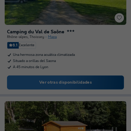
Camping du Val de Saône
★★★
Rhône-alpes
,
Thoissey
Mapa
8.1
Excelente
Una hermosa zona acuática climatizada
Situado a orillas del Saona
A 45 minutos de Lyon
Ver otras disponibilidades