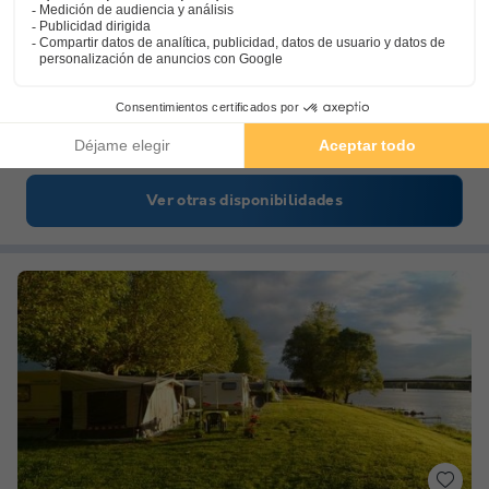
VVF Villages - Le Fjord Jurassien - Maisod
★★★
Franco Condado
,
Maisod
Mapa
7.7
Muy bueno
Un entorno natural de 4 estaciones absolutamente…
Un campamento base para explorar el Haut-Jura
Paz y tranquilidad por encima de todo
Ver otras disponibilidades