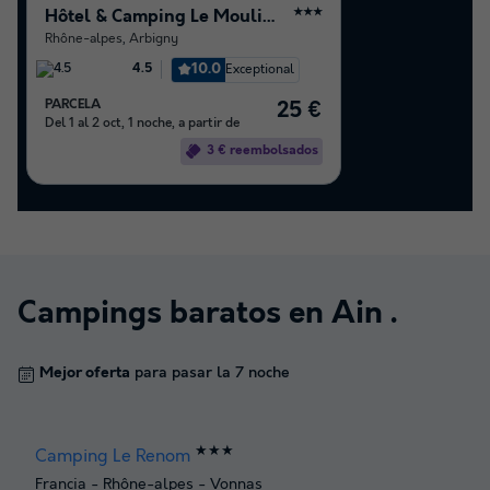
Hôtel & Camping Le Moulin de la Brevette
★★★
Rhône-alpes
,
Arbigny
10.0
Exceptional
4.5
PARCELA
25 €
Del 1 al 2 oct, 1 noche, a partir de
3 € reembolsados
Campings baratos en
Ain
.
Mejor oferta
para pasar la 7 noche
★★★
Camping Le Renom
Francia
-
Rhône-alpes
-
Vonnas