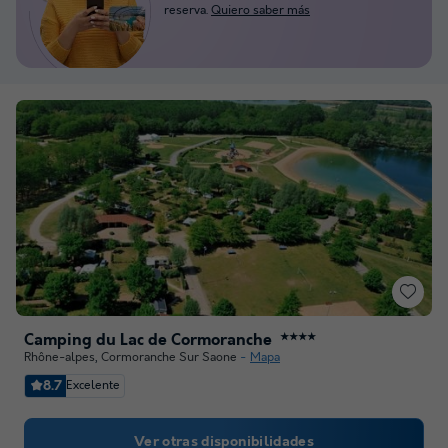
reserva.
Quiero saber más
Camping du Lac de Cormoranche
★★★★
Rhône-alpes
,
Cormoranche Sur Saone
Mapa
8.7
Excelente
Ver otras disponibilidades