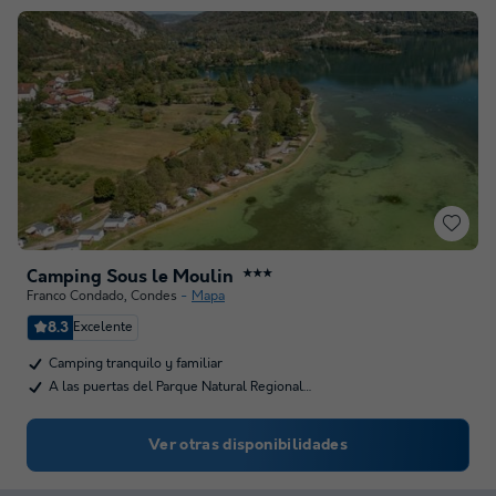
Camping Sous le Moulin
★★★
Franco Condado
,
Condes
Mapa
8.3
Excelente
Camping tranquilo y familiar
A las puertas del Parque Natural Regional…
Ver otras disponibilidades