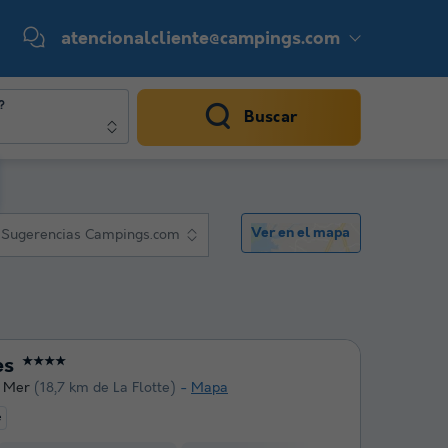
atencionalcliente@campings.com
?
Buscar
Ver en el mapa
Sugerencias Campings.com
es
★★★★
r Mer
(18,7 km de La Flotte)
Mapa
e