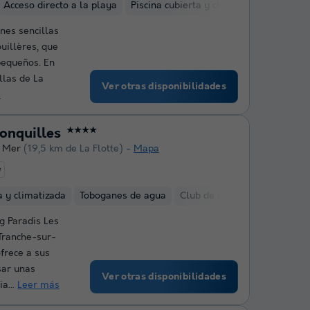
Acceso directo a la playa
Piscina cubierta y climatizada
Club d
nes sencillas
uillères, que
pequeños. En
llas de La
Ver otras disponibilidades
s
onquilles
★★★★
r Mer
(19,5 km de La Flotte)
Mapa
e
a y climatizada
Toboganes de agua
Club de niños
Zona de fitn
g Paradis Les
 Tranche-sur-
frece a sus
sar unas
Ver otras disponibilidades
a...
Leer más