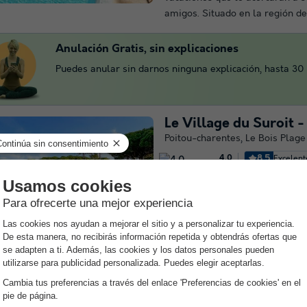
amigos. Situado en la región de.
Anulación Gratis, sin explicaciones
Puedes anular sin darnos ninguna explicación, hasta 30 d
Le Village du Suroit 
Poitou-charentes
,
Le Bois Plage
8.5
Excelent
4.0
Junto al mar
Piscina exterio
Aproveche la calidad del Campi
en Bois-Plage-en-Ré, en Chare
Aquí, los veraneantes podrán di
unas vacaciones de ensueño en 
amigos. Su estancia tendrá...
Le