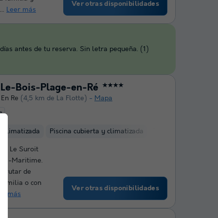
Ver otras disponibilidades
..
Leer más
ías antes de tu reserva. Sin letra pequeña. (1)
- Le-Bois-Plage-en-Ré
★★★★
 En Re
(4,5 km de La Flotte)
Mapa
e
r climatizada
Piscina cubierta y climatizada
Toboganes de agua
ng Le Suroit
nte-Maritime.
sfrutar de
familia o con
Ver otras disponibilidades
er más