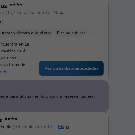
eus
★★★★
Mer
(15,7 km de La Flotte)
Mapa
e
Acceso directo a la playa
Piscina cubierta y climatizada
Club d
encuentra en La
 destino de 4
r de unas
beza llena de
Ver otras disponibilidades
 más
aje para utilizar en tu próxima reserva.
Quiero
s
★★★★
 En Re
(4,4 km de La Flotte)
Mapa