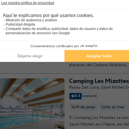
Camping Bel
★★★★
Países Del Loira
,
La Tranche Su
8.5
Excelente
Junto al mar
El camping Bel, de 4 estrellas,
ubicación ideal en La Tranche-s
Vendée. Sólo tiene que camina
para llegar a la playa y disfrut
placeres del Océano Atlántico,..
Camping Les Mizottes
Países Del Loira
,
Saint Michel E
8.4
Excelente
Wifi de pago
Junto al mar
El Camping Les Mizottes se enc
Saint-Michel-en-l'Herm, en Ve