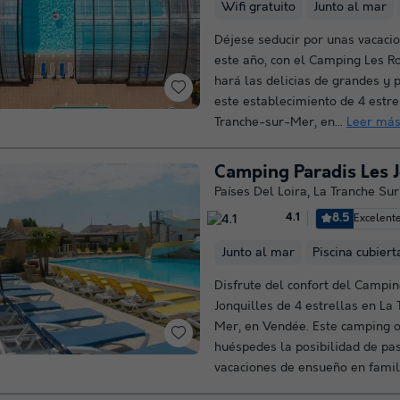
Wifi gratuito
Junto al mar
Déjese seducir por unas vacacio
este año, con el Camping Les Ro
hará las delicias de grandes y 
este establecimiento de 4 estre
Tranche-sur-Mer, en...
Leer má
Camping Paradis Les J
Países Del Loira
,
La Tranche Su
8.5
Excelent
4.1
Junto al mar
Piscina cubiert
Disfrute del confort del Campin
Jonquilles de 4 estrellas en La
Mer, en Vendée. Este camping o
huéspedes la posibilidad de pa
vacaciones de ensueño en famili