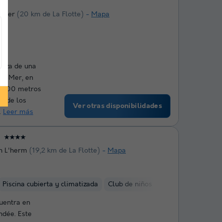
r Mer
(20 km de La Flotte)
Mapa
 goza de una
ur-Mer, en
r 300 metros
ar de los
Ver otras disponibilidades
.
Leer más
★★★★
n L'herm
(19,2 km de La Flotte)
Mapa
Piscina cubierta y climatizada
Club de niños
Alquiler de bicicle
uentra en
ndée. Este