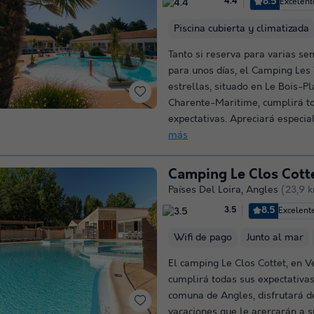
8.5
Excelent
4.4
Piscina cubierta y climatizada
Tanto si reserva para varias s
para unos días, el Camping Les
estrellas, situado en Le Bois-P
Charente-Maritime, cumplirá t
expectativas. Apreciará especia
más
Camping Le Clos Cott
Países Del Loira
,
Angles
(23,9 k
8.5
Excelent
3.5
Wifi de pago
Junto al mar
El camping Le Clos Cottet, en V
cumplirá todas sus expectativas
comuna de Angles, disfrutará d
vacaciones que le acercarán a s