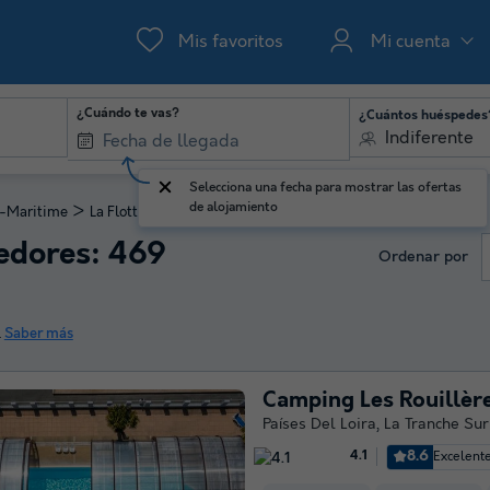
Mis favoritos
Mi cuenta
¿Cuándo te vas?
¿Cuántos huéspedes
Indiferente
Selecciona una fecha para mostrar las ofertas
de alojamiento
>
-Maritime
La Flotte
edores: 469
Ordenar por
.
Saber más
Camping Les Rouillèr
Países Del Loira
,
La Tranche Su
8.6
Excelent
4.1