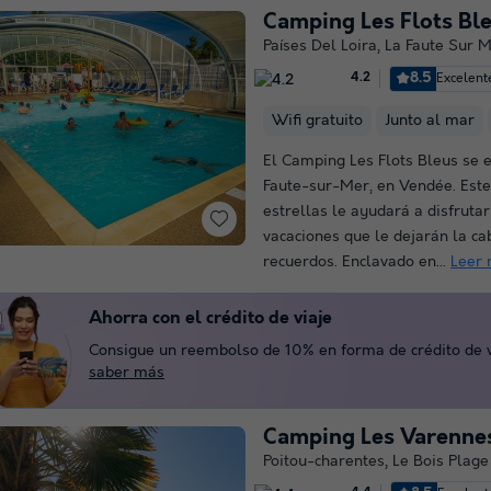
Camping Les Flots Bl
Países Del Loira
,
La Faute Sur 
8.5
Excelent
4.2
Wifi gratuito
Junto al mar
El Camping Les Flots Bleus se 
Faute-sur-Mer, en Vendée. Este
estrellas le ayudará a disfruta
vacaciones que le dejarán la ca
recuerdos. Enclavado en...
Leer
Ahorra con el crédito de viaje
Consigue un reembolso de 10% en forma de crédito de vi
saber más
Camping Les Varenne
Poitou-charentes
,
Le Bois Plage