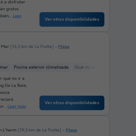
á a disfrutar
rán gratos
bién...
Leer
Ver otras disponibilidades
r Mer
(16,3 km de La Flotte)
Mapa
 mar
Piscina exterior climatizada
Club de niños
Lago
Alquil
r qué no ir a
g De La Baie,
busca
reciará
Ver otras disponibilidades
r...
Leer más
n L'herm
(19,3 km de La Flotte)
Mapa