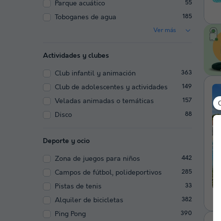
Parque acuático
55
Toboganes de agua
185
Ver más
Actividades y clubes
Club infantil y animación
363
Club de adolescentes y actividades
149
Veladas animadas o temáticas
157
Disco
88
Deporte y ocio
Zona de juegos para niños
442
Campos de fútbol, polideportivos
285
Pistas de tenis
33
Alquiler de bicicletas
382
Ping Pong
390