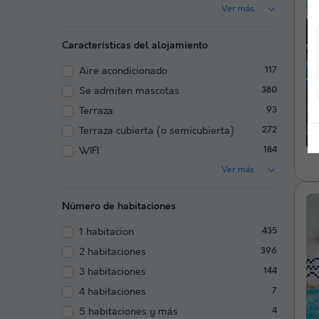
Ver más
Características del alojamiento
Aire acondicionado
117
Se admiten mascotas
380
Terraza
93
Terraza cubierta (o semicubierta)
272
WIFI
184
Ver más
Número de habitaciones
1 habitacion
435
2 habitaciones
396
3 habitaciones
144
4 habitaciones
7
5 habitaciones y más
4