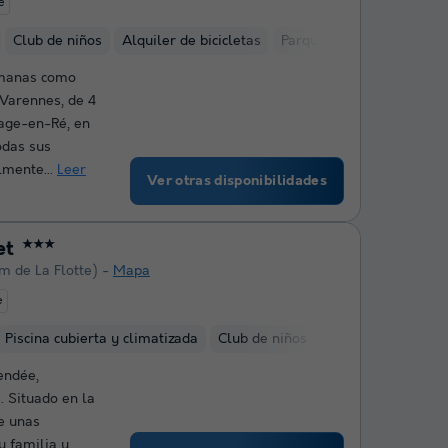
e
Club de niños
Alquiler de bicicletas
Parque acuático de juego
emanas como
 Varennes, de 4
lage-en-Ré, en
odas sus
lmente...
Leer
Ver otras disponibilidades
et
★★★
m de La Flotte)
Mapa
e
Piscina cubierta y climatizada
Club de niños
Alquiler de bicicle
endée,
. Situado en la
e unas
u familia y