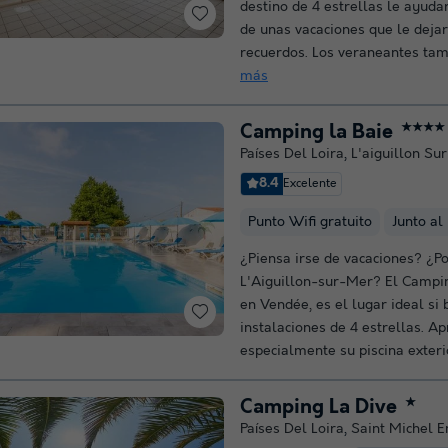
destino de 4 estrellas le ayudar
de unas vacaciones que le deja
recuerdos. Los veraneantes tam
más
Camping la Baie
★★★★
Países Del Loira
,
L'aiguillon Su
8.4
Excelente
Punto Wifi gratuito
Junto al
¿Piensa irse de vacaciones? ¿Po
L'Aiguillon-sur-Mer? El Campin
en Vendée, es el lugar ideal si 
instalaciones de 4 estrellas. Ap
especialmente su piscina exterio
Camping La Dive
★
Países Del Loira
,
Saint Michel E