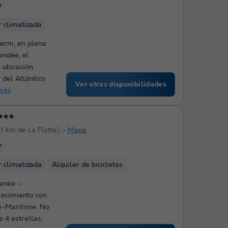
e
r climatizada
Herm, en plena
endée, el
 ubicación
 del Atlántico
Ver otras disponibilidades
más
★★★
,1 km de La Flotte)
Mapa
e
r climatizada
Alquiler de bicicletas
anée -
lecimiento con
e-Maritime. No
 4 estrellas,