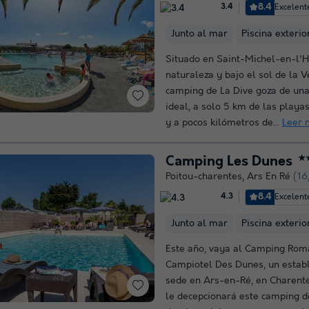
8.4
Excelent
3.4
Junto al mar
Piscina exterio
Situado en Saint-Michel-en-l'
naturaleza y bajo el sol de la V
camping de La Dive goza de una
ideal, a solo 5 km de las playas
y a pocos kilómetros de...
Leer 
Camping Les Dunes
★
Poitou-charentes
,
Ars En Ré
(16
8.4
Excelent
4.3
Junto al mar
Piscina exterio
Este año, vaya al Camping Rom
Campiotel Des Dunes, un estab
sede en Ars-en-Ré, en Charent
le decepcionará este camping de